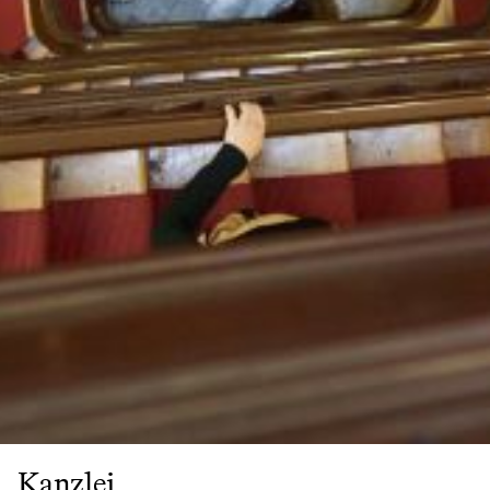
Partner
Anwälte
Professionals
Mitarbeiter
Karriere
Join us
Ausbildung
LinkedIn
Impressum & Datenschutz
Kanzlei