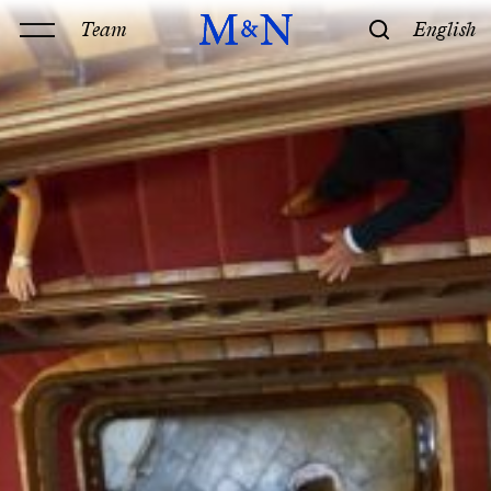
Team
English
Kanzlei
Leistungen
Geschichte & Philosophie
Standorte
Kontakt
Kompetenz
Technik
Recht
M&N Team