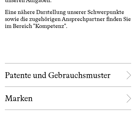
unseren Aufgaben.
Eine nähere Darstellung unserer Schwerpunkte
sowie die zugehörigen Ansprechpartner finden Sie
im Bereich "Kompetenz".
Patente und Gebrauchsmuster
Marken
Patentanmeldungen
Nationale und internationale
Filter
Designs / Geschmacksmuster
Markenanmeldungen
Anmeldeverfahren